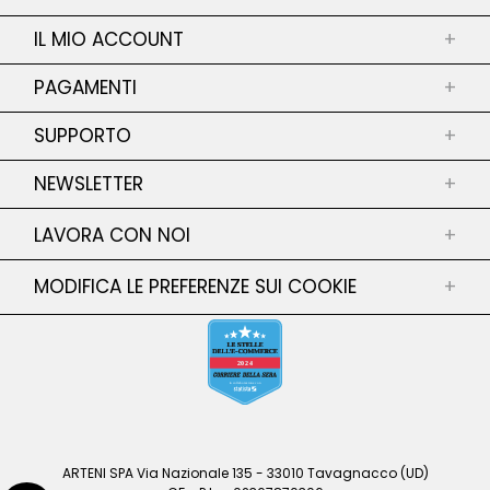
CHI SIAMO
IL MIO ACCOUNT
+
PUNTI VENDITA
I MIEI ORDINI
PAGAMENTI
SERVIZI
+
RESTITUZIONE DELLE MIE MERCI
PRIVACY POLICY
PAGAMENTO SICURO
SUPPORTO
I MIEI INDIRIZZI
+
COOKIE POLICY
LE MIE INFORMAZIONI PERSONALI
CONTATTACI
TERMINI E CONDIZIONI
NEWSLETTER
+
SERVIZIO RESI
CONDIZIONI DI VENDITA
SHIPPING
GUIDA TAGLIE
LAVORA CON NOI
+
Iscriviti alla Newsletter
FAQ
Iscriviti alla nostra Newsletter per restare
MODIFICA LE PREFERENZE SUI COOKIE
+
DICHIARAZIONE DI ACCESSIBILITA
aggiornato su collezioni, sconti e altro ancora!
GENDER EQUALITY POLICY
CONFERMA
ARTENI SPA Via Nazionale 135 - 33010 Tavagnacco (UD)