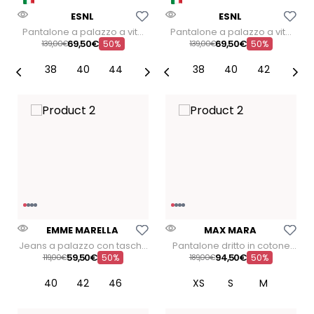
Aggiungi Alla Lista Dei Desideri
Aggiungi Alla Lista Dei
ESNL
ESNL
Pantalone a palazzo a vita
Pantalone a palazzo a vita
alta
alta
69
,
50
€
69
,
50
€
139
00
€
50%
139
00
€
50%
38
40
44
38
40
42
Aggiungi Alla Lista Dei Desideri
Aggiungi Alla Lista Dei
EMME MARELLA
MAX MARA
Jeans a palazzo con tasche
Pantalone dritto in cotone
sul davanti Ruspa
Ulivo
59
,
50
€
94
,
50
€
119
00
€
50%
189
00
€
50%
40
42
46
XS
S
M