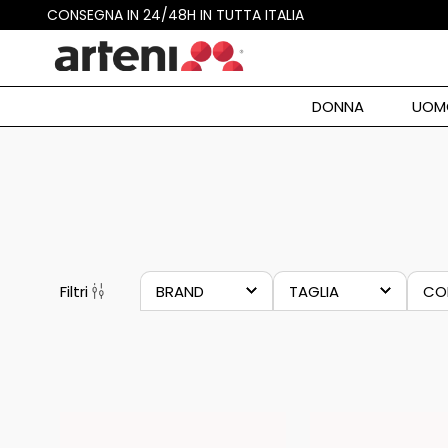
CONSEGNA IN 24/48H IN TUTTA ITALIA
Aggiungi Alla Lista Dei Desideri
RICERCHE 
DONNA
UOM
Polo R
1
.
Max M
2
.
UOMO
SPORT
TENNIS
ABBIGLIAMENTO
Mc2 Sa
3
.
Birken
4
.
Borsa
5
.
Weeke
Filtri
BRAND
TAGLIA
CO
6
.
Outlet
7
.
adidas
xs
a
ea7
s
a
Philip
8
.
21
PRODOTTI
head
m
b
Copri
9
.
l
b
New B
xl
g
10
.