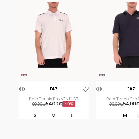
xxl
m
Aggiungi Alla Lista Dei Desideri
EA7
EA7
Polo Tennis Pro VENTUS7
Polo Tennis Pro
54
,
00
€
54
,
00
40%
90
,
00
€
90
,
00
€
S
M
L
M
L