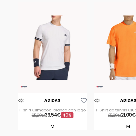
Aggiungi Alla Lista Dei Desideri
ADIDAS
ADIDA
T-shirt Climacool bianca con logo
T-Shirt da tennis C
39
,
54
€
21
Logo
,
00
€
40%
65
,
90
€
35
,
00
€
M
M