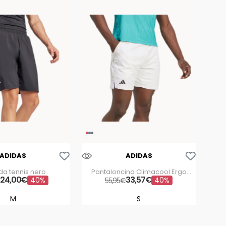
Aggiungi Alla Lista Dei Desideri
Aggiungi Alla Lista Dei Desideri
ADIDAS
ADIDAS
da tennis nero
Pantaloncino Climacool Ergo
24
,
00
€
33
bianchi
,
57
€
40%
40%
€
55
,
95
€
M
S