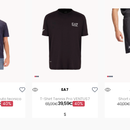
Aggiungi Alla Lista Dei Desideri
Aggiungi Alla Lista Dei Desideri
EA7
ssuto tecnico
T-Shirt Tennis Pro VENTUS7
Short 
€
39
,
59
€
40%
40%
65
,
99
€
40
,
00
M
S