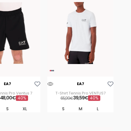
Aggiungi Alla Lista Dei Desideri
Aggiungi Alla Lista Dei Desideri
EA7
EA7
nnis Pro Ventus 7
T-Shirt Tennis Pro VENTUS7
48
,
00
€
39
,
59
€
40%
40%
65
,
99
€
S
XL
S
M
L