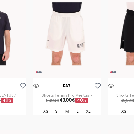
ulticolore
nero
Aggiungi Alla Lista Dei Desideri
Aggiungi Alla Lista Dei Desideri
EA7
 VENTUS7
Shorts Tennis Pro Ventus 7
Shorts Te
€
48
,
00
€
40%
40%
80
,
00
€
80
,
00
€
XS
S
M
L
XL
XS