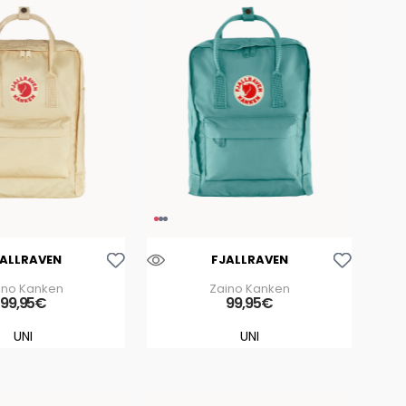
Aggiungi Alla Lista Dei Desideri
Aggiungi Alla Lista Dei Desideri
JALLRAVEN
FJALLRAVEN
ino Kanken
Zaino Kanken
99
,
95
€
99
,
95
€