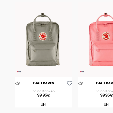
Aggiungi Alla Lista Dei Desideri
FJALLRAVEN
FJALLRAV
Zaino Kanken
Zaino Kan
99
,
95
€
99
,
95