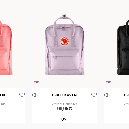
Aggiungi Alla Lista Dei Desideri
Aggiungi Alla Lista Dei Desideri
EN
FJALLRAVEN
F
ken
Zaino Kanken
Za
€
99
,
95
€