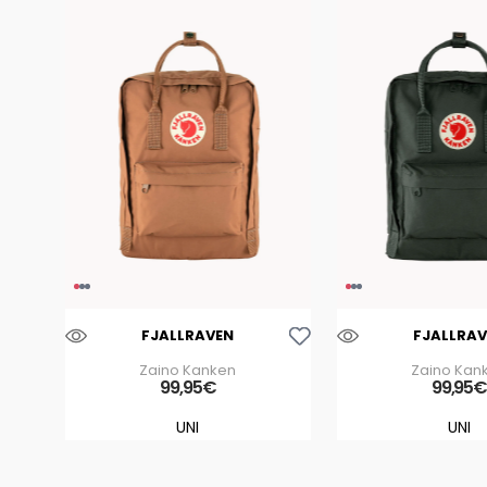
Aggiungi Alla Lista Dei Desideri
FJALLRAVEN
FJALLRAV
Zaino Kanken
Zaino Kan
99
,
95
€
99
,
95