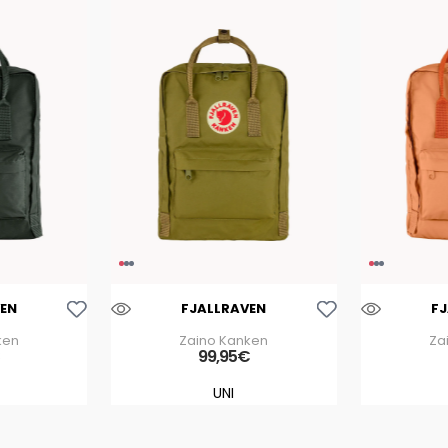
Aggiungi Alla Lista Dei Desideri
Aggiungi Alla Lista Dei Desideri
EN
FJALLRAVEN
F
ken
Zaino Kanken
Za
€
99
,
95
€