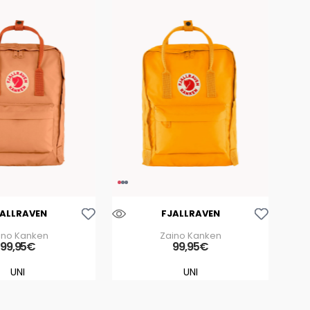
Aggiungi Alla Lista Dei Desideri
Aggiungi Alla Lista Dei Desideri
JALLRAVEN
FJALLRAVEN
ino Kanken
Zaino Kanken
99
,
95
€
99
,
95
€