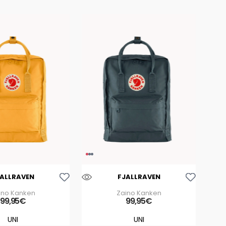
Aggiungi Alla Lista Dei Desideri
Aggiungi Alla Lista Dei Desideri
JALLRAVEN
FJALLRAVEN
ino Kanken
Zaino Kanken
99
,
95
€
99
,
95
€