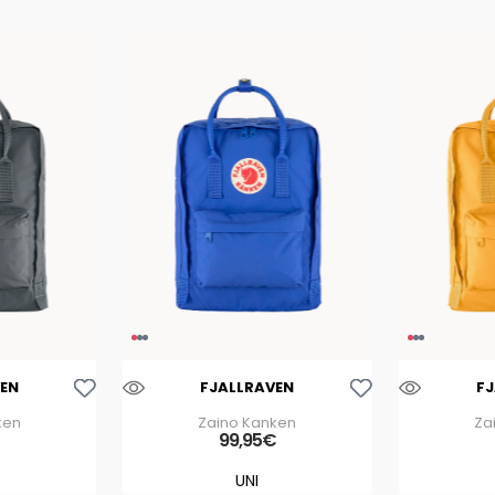
Aggiungi Alla Lista Dei Desideri
Aggiungi Alla Lista Dei Desideri
EN
FJALLRAVEN
F
ken
Zaino Kanken
Za
€
99
,
95
€