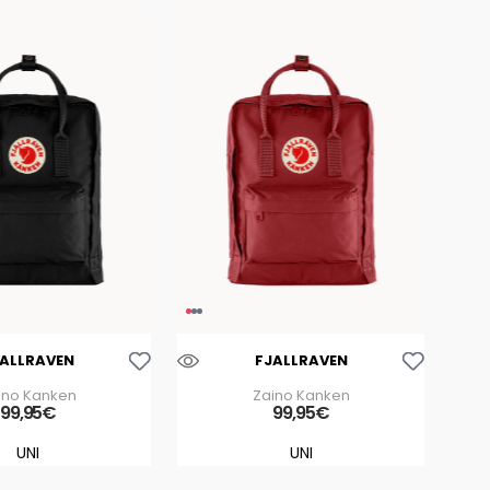
Aggiungi Alla Lista Dei Desideri
Aggiungi Alla Lista Dei Desideri
JALLRAVEN
FJALLRAVEN
ino Kanken
Zaino Kanken
99
,
95
€
99
,
95
€