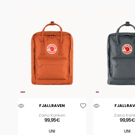
Aggiungi Alla Lista Dei Desideri
FJALLRAVEN
FJALLRAV
Zaino Kanken
Zaino Kan
99
,
95
€
99
,
95