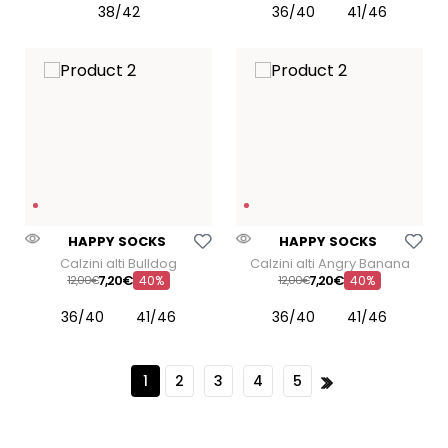
38/42
36/40
41/46
Aggiungi Alla Lista Dei Desideri
Aggiungi Alla Lista Dei
HAPPY SOCKS
HAPPY SOCKS
Calzini alti Bulldog
Calzini alti Angry Banana
7
,
20
€
7
,
20
€
12
00
€
40%
12
00
€
40%
36/40
41/46
36/40
41/46
1
2
3
4
5