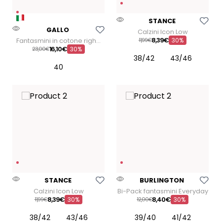
Aggiungi Alla Lista Dei
STANCE
Aggiungi Alla Lista Dei Desideri
GALLO
Calzini Icon Low
8
,
39
€
Fantasmini in cotone righe
11
99
€
30%
multicolor
16
,
10
€
23
00
€
30%
38/42
43/46
40
Aggiungi Alla Lista Dei Desideri
Aggiungi Alla Lista Dei
STANCE
BURLINGTON
Calzini Icon Low
Bi-Pack fantasmini Everyday
8
,
39
€
8
,
40
€
11
99
€
30%
12
00
€
30%
38/42
43/46
39/40
41/42