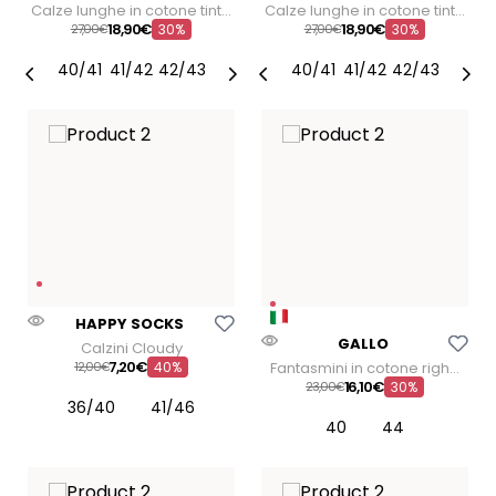
Calze lunghe in cotone tinta
Calze lunghe in cotone tinta
unita
unita
18
,
90
€
18
,
90
€
27
00
€
30%
27
00
€
30%
40/41
41/42
42/43
40/41
41/42
42/43
Aggiungi Alla Lista Dei Desideri
HAPPY SOCKS
Aggiungi Alla Lista Dei
GALLO
Calzini Cloudy
7
,
20
€
12
00
€
40%
Fantasmini in cotone righe
multicolor
16
,
10
€
23
00
€
30%
36/40
41/46
40
44