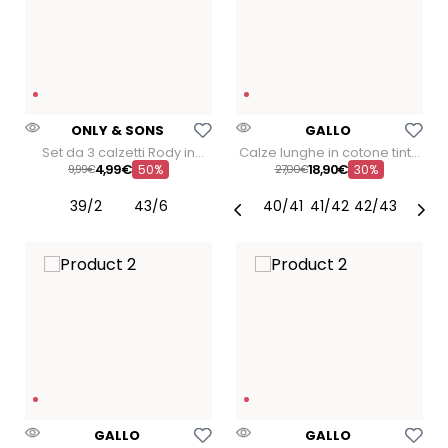
Aggiungi Alla Lista Dei Desideri
Aggiungi Alla Lista Dei
ONLY & SONS
GALLO
Set da 3 calzetti Rody in
Calze lunghe in cotone tinta
cotone
unita
4
,
99
€
18
,
90
€
9
99
€
50%
27
00
€
30%
39/2
43/6
40/41
41/42
42/43
Aggiungi Alla Lista Dei Desideri
Aggiungi Alla Lista Dei
GALLO
GALLO