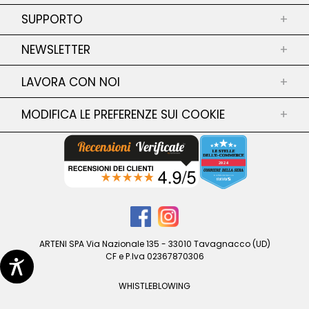
PRIVACY POLICY
PAGAMENTO SICURO
SUPPORTO
I MIEI INDIRIZZI
+
COOKIE POLICY
LE MIE INFORMAZIONI PERSONALI
CONTATTACI
TERMINI E CONDIZIONI
NEWSLETTER
+
SERVIZIO RESI
CONDIZIONI DI VENDITA
SHIPPING
GUIDA TAGLIE
LAVORA CON NOI
+
Iscriviti alla Newsletter
FAQ
Iscriviti alla nostra Newsletter per restare
MODIFICA LE PREFERENZE SUI COOKIE
+
DICHIARAZIONE DI ACCESSIBILITA
aggiornato su collezioni, sconti e altro ancora!
GENDER EQUALITY POLICY
CONFERMA
ARTENI SPA Via Nazionale 135 - 33010 Tavagnacco (UD)
CF e P.Iva 02367870306
WHISTLEBLOWING