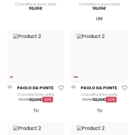
Cravatta in pura seta
Cravatta in pura seta
55
,
00
€
55
,
00
€
Aggiungi Alla Lista Dei Desideri
Aggiungi Alla Lista Dei
PAOLO DA PONTE
PAOLO DA PONTE
Cravatta tinta unita
Cravatta tinta unita
52
,
00
€
52
,
00
€
65
00
€
20%
65
00
€
20%
TU
TU