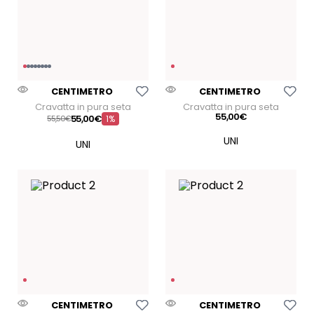
Aggiungi Alla Lista Dei Desideri
Aggiungi Alla Lista Dei
CENTIMETRO
CENTIMETRO
Cravatta in pura seta
Cravatta in pura seta
55
,
00
€
55
,
00
€
55
50
€
1%
Aggiungi Alla Lista Dei Desideri
Aggiungi Alla Lista Dei
CENTIMETRO
CENTIMETRO