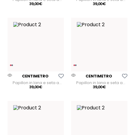
fantasia
39
,
00
€
fantasia
39
,
00
€
Aggiungi Alla Lista Dei Desideri
Aggiungi Alla Lista Dei
CENTIMETRO
CENTIMETRO
Papillon in lana e seta a
Papillon in lana e seta a
fantasia
39
,
00
€
fantasia
39
,
00
€