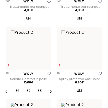
WOLY
WOLY
Trattamento per scarpe
Trattamento per scarpe
Shoe Cream
4
,
00
€
Shoe Cream
4
,
00
€
Aggiungi Alla Lista Dei Desideri
Aggiungi Alla Lista Dei
WOLY
WOLY
Soletta Comfort in pelle
Spray protettivo Anti Color
pregiata con suola
10
,
00
€
6
,
90
€
ammortizzante
36
37
38