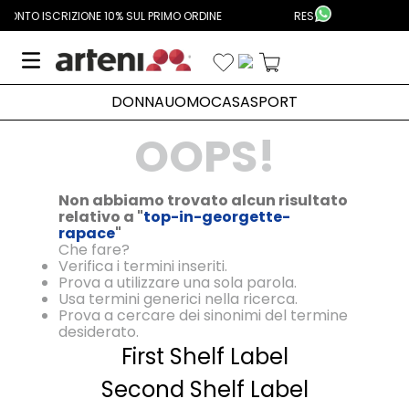
Aggiungi Alla Lista Dei Desideri
PRIMO ORDINE
RESO GRATUITO DALL'ITALIA
DONNA
UOMO
CASA
SPORT
OOPS!
Non abbiamo trovato alcun risultato
relativo a "
top-in-georgette-
rapace
"
Che fare?
Verifica i termini inseriti.
Prova a utilizzare una sola parola.
Usa termini generici nella ricerca.
Prova a cercare dei sinonimi del termine
desiderato.
First Shelf Label
Second Shelf Label