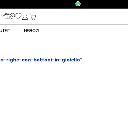
UTFIT
NEGOZI
a-righe-con-bottoni-in-gioiello
"