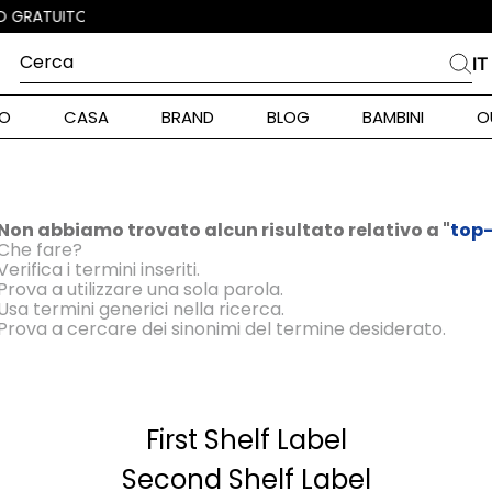
Cerca
IT
PIÙ FREQUENTI
O
CASA
BRAND
BLOG
BAMBINI
O
alph Lauren
int Barth
ara
Non abbiamo trovato alcun risultato relativo a "
top-
Che fare?
Verifica i termini inseriti.
stock Donna
Prova a utilizzare una sola parola.
Usa termini generici nella ricerca.
Prova a cercare dei sinonimi del termine desiderato.
nd Max Mara
piumino
First Shelf Label
pe Model
alance
Second Shelf Label