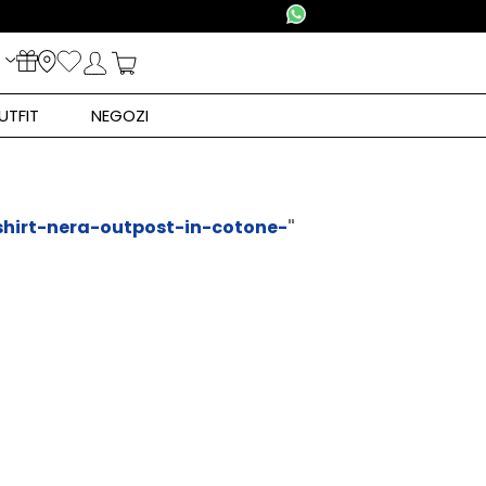
UTFIT
NEGOZI
shirt-nera-outpost-in-cotone-
"