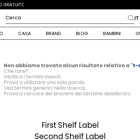
Cerca
IT
PIÙ FREQUENTI
O
CASA
BRAND
BLOG
BAMBINI
O
alph Lauren
int Barth
ara
Non abbiamo trovato alcun risultato relativo a "
t-
Che fare?
Verifica i termini inseriti.
stock Donna
Prova a utilizzare una sola parola.
Usa termini generici nella ricerca.
Prova a cercare dei sinonimi del termine desiderato.
nd Max Mara
piumino
First Shelf Label
pe Model
alance
Second Shelf Label