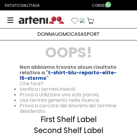
Aggiungi Alla Lista Dei Desideri
CONSEGNA IN 24/48H IN TUTTA ITALIA
DONNA
UOMO
CASA
SPORT
OOPS!
Non abbiamo trovato alcun risultato
relativo a "
t-shirt-blu-reparto-elite-
15-stormo
"
Che fare?
Verifica i termini inseriti.
Prova a utilizzare una sola parola.
Usa termini generici nella ricerca.
Prova a cercare dei sinonimi del termine
desiderato.
First Shelf Label
Second Shelf Label