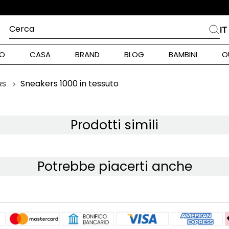
Cerca
IT
PIÙ FREQUENTI
O
CASA
BRAND
BLOG
BAMBINI
O
alph Lauren
int Barth
Sneakers 1000 in tessuto
RS
ara
Prodotti simili
stock Donna
Potrebbe piacerti anche
nd Max Mara
piumino
pe Model
alance