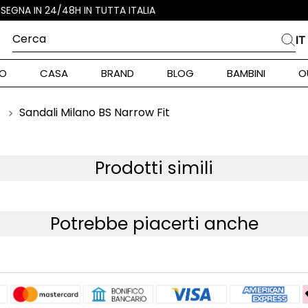
Cerca
IT
PIÙ FREQUENTI
O
CASA
BRAND
BLOG
BAMBINI
O
alph Lauren
ara
Sandali Milano BS Narrow Fit
I
int Barth
stock Donna
Prodotti simili
nd Max Mara
Potrebbe piacerti anche
pe Model
piumino
alance