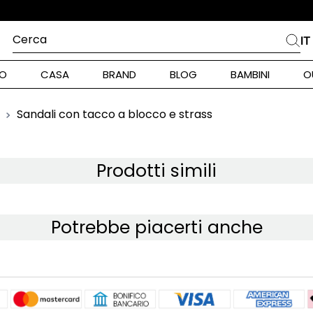
Cerca
IT
PIÙ FREQUENTI
O
CASA
BRAND
BLOG
BAMBINI
O
alph Lauren
ara
Sandali con tacco a blocco e strass
int Barth
stock Donna
Prodotti simili
nd Max Mara
Potrebbe piacerti anche
pe Model
piumino
alance