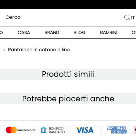
Cerca
IT
PIÙ FREQUENTI
O
CASA
BRAND
BLOG
BAMBINI
O
alph Lauren
int Barth
Pantalone in cotone e lino
ara
Prodotti simili
stock Donna
Potrebbe piacerti anche
nd Max Mara
piumino
pe Model
alance