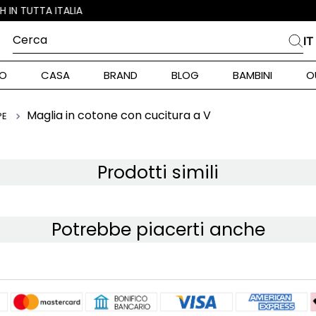
Cerca
IT
PIÙ FREQUENTI
O
CASA
BRAND
BLOG
BAMBINI
O
alph Lauren
ara
Maglia in cotone con cucitura a V
PE
int Barth
stock Donna
Prodotti simili
nd Max Mara
Potrebbe piacerti anche
pe Model
piumino
alance