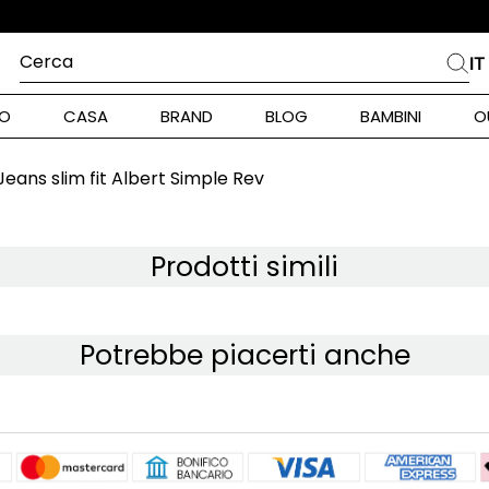
Cerca
IT
PIÙ FREQUENTI
O
CASA
BRAND
BLOG
BAMBINI
O
alph Lauren
ara
Jeans slim fit Albert Simple Rev
int Barth
stock Donna
Prodotti simili
nd Max Mara
Potrebbe piacerti anche
pe Model
piumino
alance