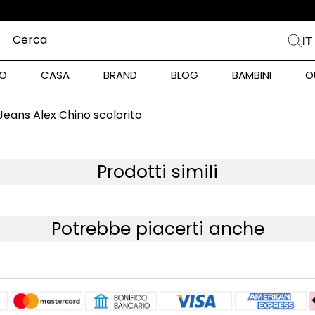
Cerca
IT
PIÙ FREQUENTI
O
CASA
BRAND
BLOG
BAMBINI
O
alph Lauren
ara
Jeans Alex Chino scolorito
int Barth
Prodotti simili
stock Donna
Potrebbe piacerti anche
nd Max Mara
pe Model
piumino
ers