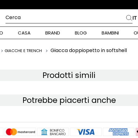
Cerca
IT
PIÙ FREQUENTI
O
CASA
BRAND
BLOG
BAMBINI
O
alph Lauren
ara
Giacca doppiopetto in softshell
GIACCHE E TRENCH
int Barth
stock Donna
Prodotti simili
nd Max Mara
Potrebbe piacerti anche
pe Model
piumino
alance