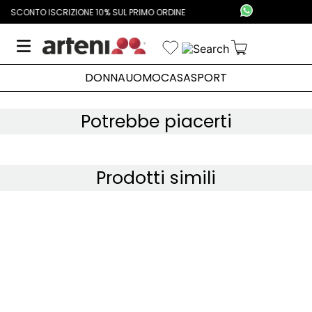
MO ORDINE
RESO GRATUITO DALL'ITALIA
DONNA
UOMO
CASA
SPORT
Potrebbe piacerti
Prodotti simili