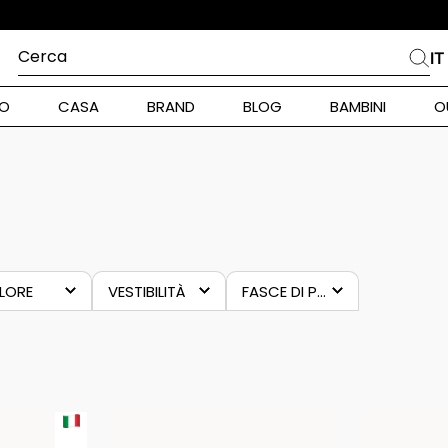
Cerca
IT
PIÙ FREQUENTI
O
CASA
BRAND
BLOG
BAMBINI
O
alph Lauren
ara
ALLERINE
DONNA
int Barth
stock Donna
nd Max Mara
LORE
VESTIBILITÀ
FASCE DI PREZZO
zzurro
regular
23,00 €
–
156,00 €
eige
pe Model
ianco
piumino
lu
alance
rigio