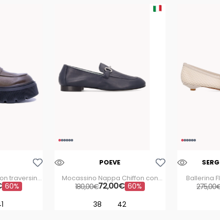
Aggiungi Alla Lista Dei Desideri
Aggiungi Alla Lista Dei Desideri
POEVE
SERG
on traversina
Mocassino Nappa Chiffon con
Ballerina F
e
€
72
catena
,
00
€
60%
60%
180
,
00
€
275
,
00
1
38
42