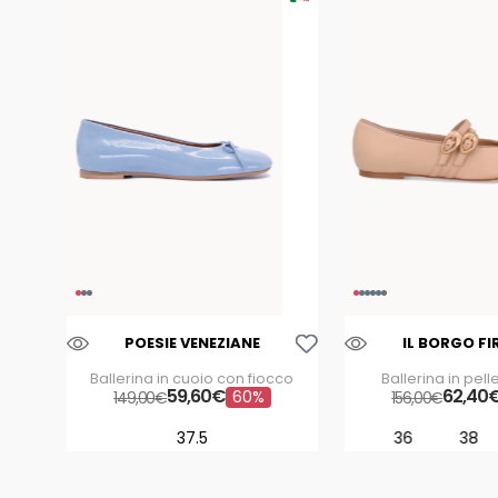
Aggiungi Alla Lista Dei Desideri
POESIE VENEZIANE
IL BORGO FI
Ballerina in cuoio con fiocco
Ballerina in pel
59
,
60
€
62
,
40
60%
149
,
00
€
156
,
00
€
37.5
36
38