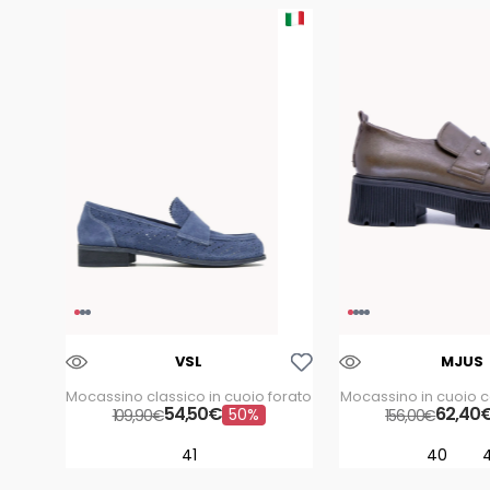
Aggiungi Alla Lista Dei Desideri
VSL
MJUS
Mocassino classico in cuoio forato
Mocassino in cuoio c
54
,
50
€
e borchi
62
,
40
50%
109
,
90
€
156
,
00
€
41
40
4