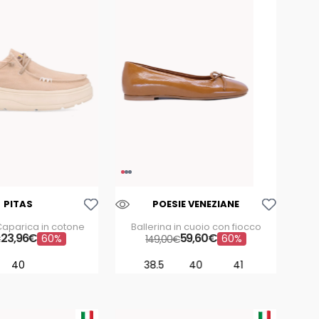
Aggiungi Alla Lista Dei Desideri
Aggiungi Alla Lista Dei Desideri
PITAS
POESIE VENEZIANE
Caparica in cotone
Ballerina in cuoio con fiocco
23
,
96
€
59
,
60
€
60%
60%
€
149
,
00
€
40
38.5
40
41