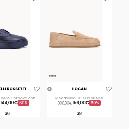
Aggiungi Alla Lista Dei Desideri
Aggiungi Alla Lista Dei Desideri
LLI ROSSETTI
HOGAN
 nero Cordova con
Mocassino H683 in suede
zione traforata
144
,
00
€
156
,
00
€
60%
60%
€
390
,
00
€
36
38