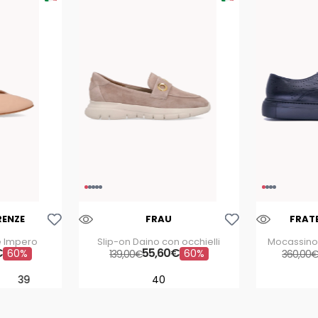
Aggiungi Alla Lista Dei Desideri
Aggiungi Alla Lista Dei Desideri
RENZE
FRAU
FRATE
le Impero
Slip-on Daino con occhielli
Mocassino
€
55
,
60
€
lavora
60%
60%
139
,
00
€
360
,
00
39
40