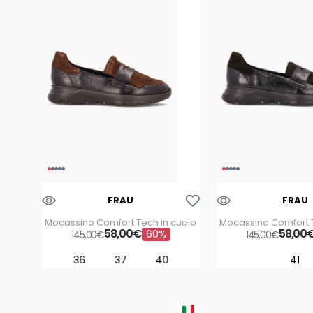
firenze
39
mjus
40
pitas
41
poesie
42
veneziane
poeve
sergio
levantesi
vsl
Aggiungi Alla Lista Dei Desideri
FRAU
FRAU
Mocassino Comfort Tech in cuoio
Mocassino Comfort T
58
,
00
€
58
,
00
60%
145
,
00
€
145
,
00
€
36
37
40
41