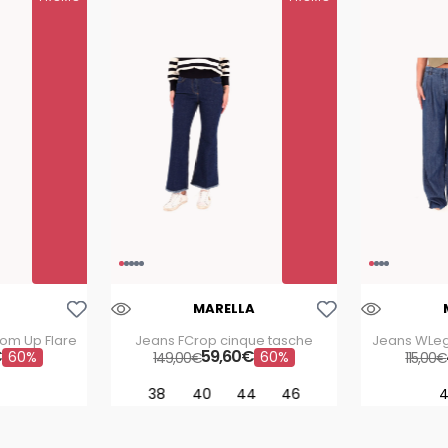
Aggiungi Alla Lista Dei Desideri
Aggiungi Alla Lista Dei Desideri
MARELLA
tom Up Flare
Jeans FCrop cinque tasche
Jeans WLeg
€
59
,
60
€
60%
60%
149
,
00
€
115
,
00
€
38
40
44
46