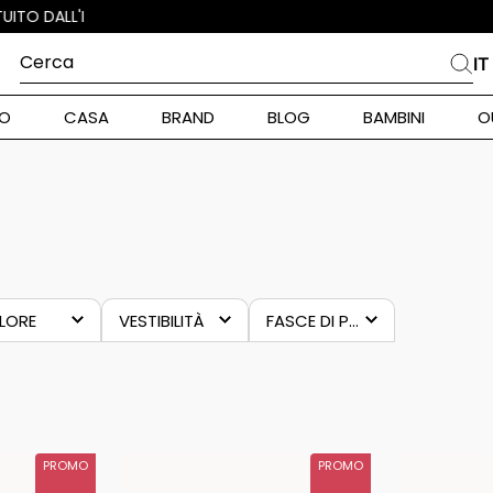
Cerca
IT
PIÙ FREQUENTI
O
CASA
BRAND
BLOG
BAMBINI
O
alph Lauren
int Barth
DONNA
ara
stock Donna
LORE
VESTIBILITÀ
FASCE DI PREZZO
nd Max Mara
zzurro
carrot
13,00 €
–
104,00 €
eige
gamba
piumino
ianco
dritta
pe Model
lu
mom fit
PROMO
PROMO
alance
rigio
morbida