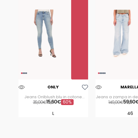
Aggiungi Alla Lista Dei Desideri
ONLY
MARELL
Jeans Onlblush blu in cotone
Jeans a zampa in de
lungo 32 cm
15
,
60
€
59
WLeg
,
60
60%
39
,
00
€
149
,
00
€
L
46