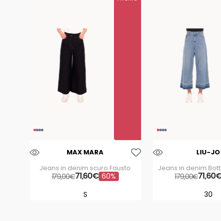
Aggiungi Alla Lista Dei Desideri
MAX MARA
LIU-JO
Jeans in denim scuro Fausto
Jeans in denim Bot
71
,
60
€
71
,
60
60%
179
,
00
€
179
,
00
€
S
30