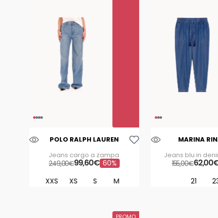
east drive
xl
m
emporio
19
armani
21
levi's
23
liu-jo
24
marella
marina
rinaldi
Aggiungi Alla Lista Dei Desideri
POLO RALPH LAUREN
MARINA RIN
Jeans cargo a zampa
Jeans blu in den
99
,
60
€
62
,
00
60%
249
,
00
€
155
,
00
€
XXS
XS
S
M
21
2
PROMO