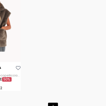
Aggiungi Alla Lista Dei Desideri
A
 ecopelliccia
€
50%
2