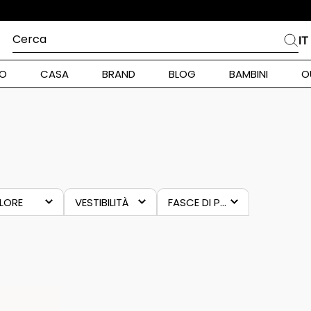
Cerca
IT
PIÙ FREQUENTI
O
CASA
BRAND
BLOG
BAMBINI
O
alph Lauren
ara
TI
ECO-PELLICCE
DONNA
int Barth
stock Donna
nd Max Mara
LORE
VESTIBILITÀ
FASCE DI PREZZO
marrone
morbida
84,00 €
–
135,00 €
verde
over
pe Model
piumino
alance