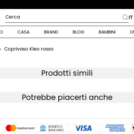
CONSEGNA IN 24/48H IN TUTTA ITALIA
Cerca
IT
PIÙ FREQUENTI
O
CASA
BRAND
BLOG
BAMBINI
O
alph Lauren
ara
Coprivaso Kleo rosso
int Barth
stock Donna
Prodotti simili
nd Max Mara
Potrebbe piacerti anche
pe Model
piumino
alance