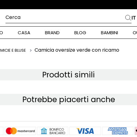
Cerca
IT
PIÙ FREQUENTI
O
CASA
BRAND
BLOG
BAMBINI
O
alph Lauren
ara
Camicia oversize verde con ricamo
MICIE E BLUSE
int Barth
stock Donna
Prodotti simili
nd Max Mara
Potrebbe piacerti anche
pe Model
piumino
alance