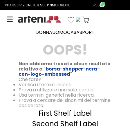
Aggiungi Alla Lista Dei Desideri
SUL PRIMO ORDINE
RESO GRATUITO DALL'ITALIA
DONNA
UOMO
CASA
SPORT
OOPS!
Non abbiamo trovato alcun risultato
relativo a "
borsa-shopper-nera-
con-logo-embossed
"
Che fare?
Verifica i termini inseriti.
Prova a utilizzare una sola parola.
Usa termini generici nella ricerca.
Prova a cercare dei sinonimi del termine
desiderato.
First Shelf Label
Second Shelf Label