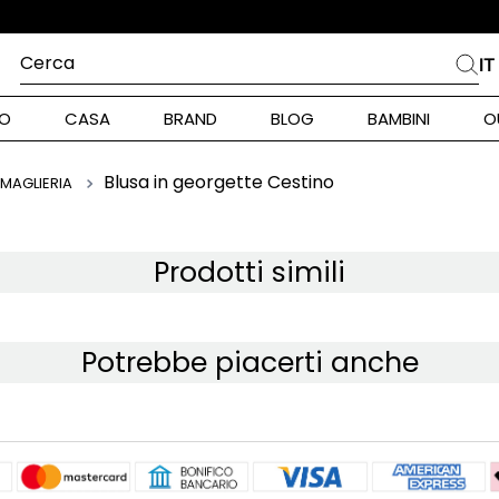
 IN TUTTA ITALIA
Cerca
IT
PIÙ FREQUENTI
O
CASA
BRAND
BLOG
BAMBINI
O
alph Lauren
ara
Blusa in georgette Cestino
 MAGLIERIA
int Barth
stock Donna
Prodotti simili
nd Max Mara
Potrebbe piacerti anche
pe Model
piumino
alance