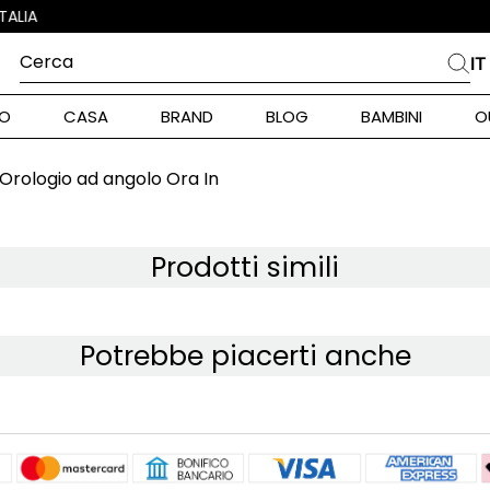
Cerca
IT
PIÙ FREQUENTI
O
CASA
BRAND
BLOG
BAMBINI
O
alph Lauren
ara
Orologio ad angolo Ora In
int Barth
stock Donna
Prodotti simili
nd Max Mara
Potrebbe piacerti anche
pe Model
piumino
alance