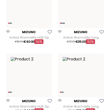
Aggiungi Alla Lista Dei Desideri
Aggiungi Alla Lista Dei
MIZUNO
MIZUNO
Active Warmalite Half Zip
Active Warmalite Long
Long Sleeve Jersey
Leggins
€
40
.
00
€
35
.
00
€
80
00
50%
€
70
00
50%
Aggiungi Alla Lista Dei Desideri
Aggiungi Alla Lista Dei
MIZUNO
MIZUNO
Active Warmalite Half Zip
Active Warmalite Long
Long Sleeve Jersey
Leggins