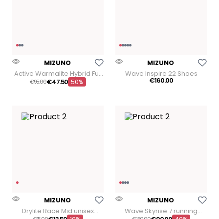
Aggiungi Alla Lista Dei Desideri
Aggiungi Alla Lista Dei
MIZUNO
MIZUNO
Active Warmalite Hybrid Full
Wave Inspire 22 Shoes
Zip Sweatshirt
€
160
.
00
€
47
.
50
€
95
00
50%
Aggiungi Alla Lista Dei Desideri
Aggiungi Alla Lista Dei
MIZUNO
MIZUNO
Drylite Race Mid unisex
Wave Skyrise 7 running
running socks
shoes