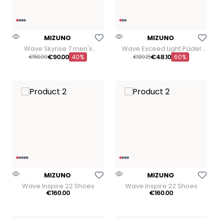
Aggiungi Alla Lista Dei Desideri
Aggiungi Alla Lista Dei
MIZUNO
MIZUNO
Wave Skyrise 7 men's
Wave Exceed Light Padel
running shoes
women's padel shoe
€
90
.
00
€
48
.
10
€
150
00
40%
€
120
25
60%
Aggiungi Alla Lista Dei Desideri
Aggiungi Alla Lista Dei
MIZUNO
MIZUNO
Wave Inspire 22 Shoes
Wave Inspire 22 Shoes
€
160
.
00
€
160
.
00