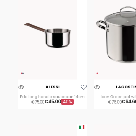
bianca
s
lagostina
wmf
Aggiungi Alla Lista Dei Desideri
ALESSI
LAGOSTI
Edo long handle saucepan 14cm
Icon Green pot wi
€
45
.
00
€
64
.
6
40%
€
75
.
00
€
76
.
00