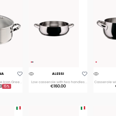
Aggiungi Alla Lista Dei Desideri
Aggiungi Alla Lista Dei Desideri
NA
ALESSI
e Icon Green
Low casserole with two handles
Casserole w
 cm
0
Mami 24cm
€
160
.
00
15%