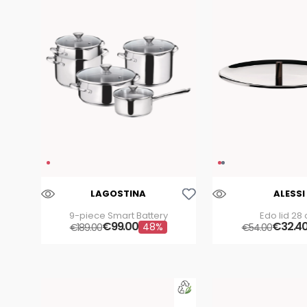
Aggiungi Alla Lista Dei Desideri
LAGOSTINA
ALESSI
9-piece Smart Battery
Edo lid 28
€
99
.
00
€
32
.
4
48%
€
189
.
00
€
54
.
00