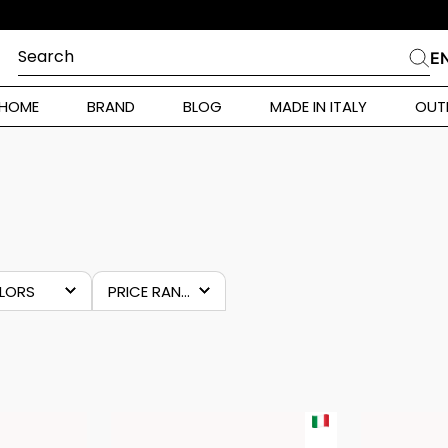
Search
E
CHES
HOME
BRAND
BLOG
MADE IN ITALY
OUT
ara Weekend
Marella
HOUSE
 Rinaldi
a
i
LORS
PRICE RANGES
ilver
€10.00
–
€525.00
ianco
 Originals
lue
 Klein
grey
ura Toscana
ulticolour