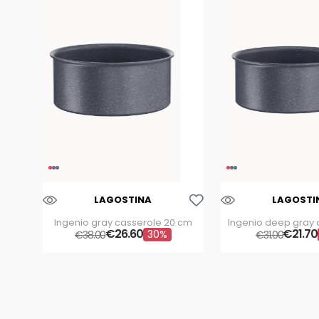
Aggiungi Alla Lista Dei Desideri
LAGOSTINA
LAGOSTI
Ingenio gray casserole 20 cm
Ingenio deep gray 
€
26
.
60
€
21
cm
.
70
30%
€
38
.
00
€
31
.
00