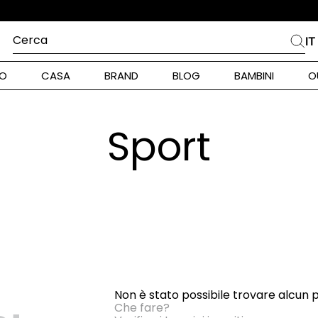
Cerca
IT
PIÙ FREQUENTI
O
CASA
BRAND
BLOG
BAMBINI
O
alph Lauren
ara
Sport
int Barth
stock Donna
nd Max Mara
pe Model
piumino
Non è stato possibile trovare alcun 
alance
Che fare?