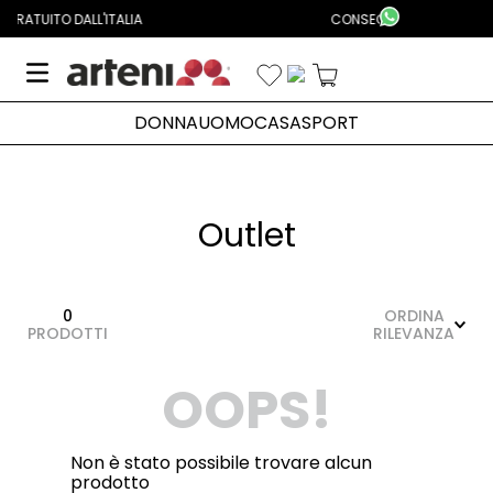
Aggiungi Alla Lista Dei Desideri
CONSEGNA IN 24/48H IN TUTTA ITALIA
DONNA
UOMO
CASA
SPORT
Outlet
0
ORDINA
PRODOTTI
RILEVANZA
OOPS!
Non è stato possibile trovare alcun
prodotto