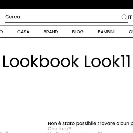
Cerca
IT
PIÙ FREQUENTI
O
CASA
BRAND
BLOG
BAMBINI
O
alph Lauren
ara
Lookbook Look11
int Barth
stock Donna
nd Max Mara
pe Model
piumino
Non è stato possibile trovare alcun 
alance
Che fare?