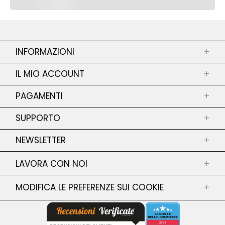
INFORMAZIONI
+
CHI SIAMO
IL MIO ACCOUNT
+
PUNTI VENDITA
I MIEI ORDINI
PAGAMENTI
SERVIZI
+
RESTITUZIONE DELLE MIE MERCI
PRIVACY POLICY
PAGAMENTO SICURO
SUPPORTO
I MIEI INDIRIZZI
+
COOKIE POLICY
LE MIE INFORMAZIONI PERSONALI
CONTATTACI
TERMINI E CONDIZIONI
NEWSLETTER
+
SERVIZIO RESI
CONDIZIONI DI VENDITA
SHIPPING
GUIDA TAGLIE
LAVORA CON NOI
+
Iscriviti alla Newsletter
FAQ
Iscriviti alla nostra Newsletter per restare
MODIFICA LE PREFERENZE SUI COOKIE
+
DICHIARAZIONE DI ACCESSIBILITA
aggiornato su collezioni, sconti e altro ancora!
GENDER EQUALITY POLICY
CONFERMA