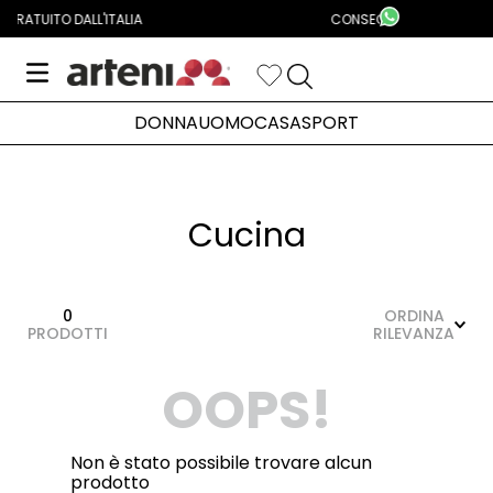
Aggiungi Alla Lista Dei Desideri
CONSEGNA IN 24/48H IN TUTTA ITALIA
DONNA
UOMO
CASA
SPORT
Cucina
0
ORDINA
PRODOTTI
RILEVANZA
OOPS!
Non è stato possibile trovare alcun
prodotto