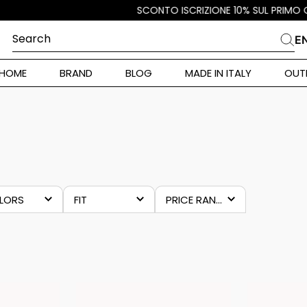
Search
E
CHES
HOME
BRAND
BLOG
MADE IN ITALY
OUT
ara Weekend
i
NG
MAN
 Originals
ia
ura Toscana
LORS
FIT
PRICE RANGES
Donna
eige
altro
€13.00
–
€500.00
lue
regular
iallo
slim
grey
alance 530
brown