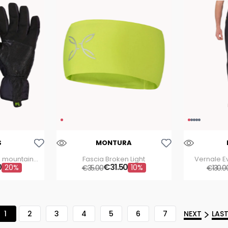
Aggiungi Alla Lista Dei Desideri
Aggiungi Alla Lista Dei Desideri
S
MONTURA
 mountain
Fascia Broken Light
Vernale E
0
€
31
.
50
20%
10%
€
35
.
00
€
130
.
0
1
2
3
4
5
6
7
NEXT
LAS