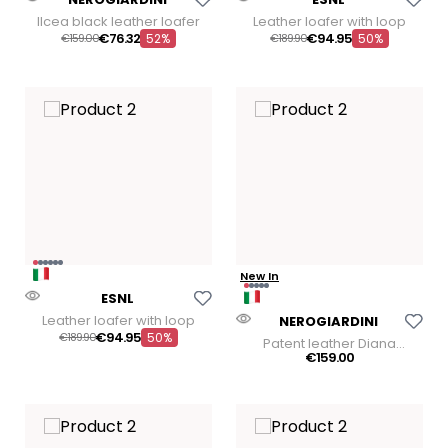
Ilcea black leather loafer
Leather loafer with loop
€
76
.
32
€
94
.
95
€
159
00
52%
€
189
90
50%
New In
Aggiungi Alla Lista Dei Desideri
ESNL
Aggiungi Alla Lista Dei
Leather loafer with loop
NEROGIARDINI
€
94
.
95
€
189
90
50%
Patent leather Diana
moccasin
€
159
.
00