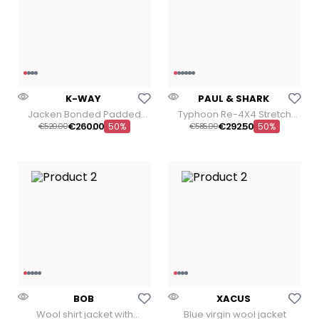
Aggiungi Alla Lista Dei Desideri
Aggiungi Alla Lista Dei
K-WAY
PAUL & SHARK
Jacken Bonded Padded
Typhoon Re-4X4 Stretch
Jacket
Jacket
€
260
.
00
€
292
.
50
€
520
00
50%
€
585
00
50%
Aggiungi Alla Lista Dei Desideri
Aggiungi Alla Lista Dei
BOB
XACUS
Wool shirt jacket with
Blue virgin wool jacket